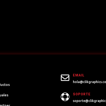

EMAIL
hola@clikgraphics.c
ductos
SOPORTE

uales
soporte@clikgraphic
artner