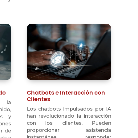
do
Chatbots e Interacción con
Clientes
 la
Los chatbots impulsados por IA
ido,
han revolucionado la interacción
os y
con los clientes. Pueden
iones
proporcionar asistencia
n de
instantánea, responder
uda a