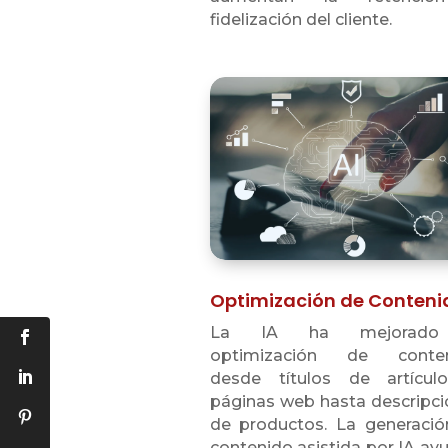
fidelización del cliente.
Optimización de Conteni
La IA ha mejorado
optimización de conten
desde títulos de artícul
páginas web hasta descripc
de productos. La generació
contenido asistida por IA ay