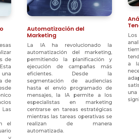
Anál
Ten
po
Automatización del
Marketing
Los
ana
esas
La IA ha revolucionado la
tie
izar
automatización del marketing,
tend
s de
permitiendo la planificación y
a l
 Esta
ejecución de campañas más
nec
 una
eficientes. Desde la
ada
va de
segmentación de audiencias
sati
desde
hasta el envío programado de
una
nico
mensajes, la IA permite a los
signi
cios
especialistas en marketing
Las
centrarse en tareas estratégicas
mientras las tareas operativas se
n el
realizan de manera
ario
automatizada.
ón y