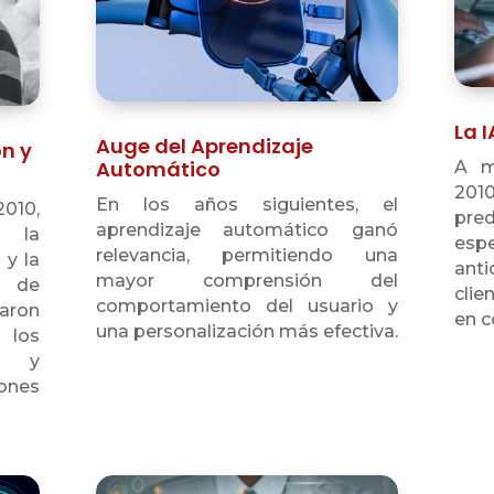
La I
Auge del Aprendizaje
ón y
Automático
A m
2010
En los años siguientes, el
2010,
pred
aprendizaje automático ganó
 la
esp
relevancia, permitiendo una
 y la
ant
mayor comprensión del
a de
clie
comportamiento del usuario y
aron
en c
una personalización más efectiva.
a los
s y
ones