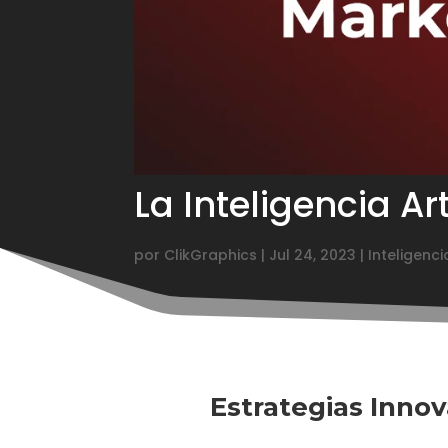
La Inteligencia Ar
por
ClikGraphics
|
Jul 24, 2023
|
Inteligencia
Estrategias Innov