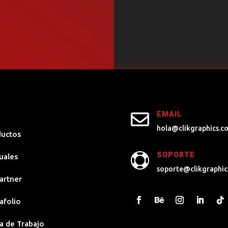

EMAIL
hola@clikgraphics.c
ductos
SOPORTE

uales
soporte@clikgraphic
artner
afolio
a de Trabajo