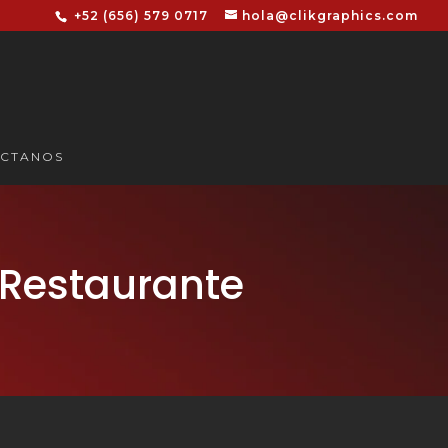
+52 (656) 579 0717
hola@clikgraphics.com
CTANOS
 Restaurante