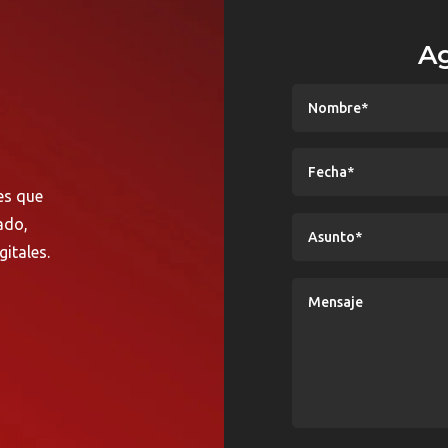
Ag
es que
ado,
itales.