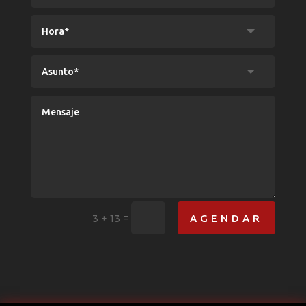
=
AGENDAR
3 + 13